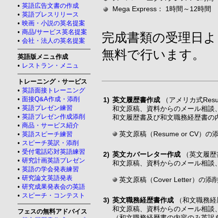
•
英語広告文書の作成
Mega Express： 1時間～12時間
•
英語プレスリリース
•
映画・小説の英名提案
•
商品/サービス英名提案
完成書類の受理日よ
•
会社・法人の英名提案
無料で行います。
英語版メニュ作成
•
レストラン・メニュ
トレーニング・サービス
•
英語面接トレーニング
•
面接Q&A作成・添削
1)
英文履歴書作成
（アメリカ式Resu
•
英語プレゼン練習
和文原稿、資料からのメール相談
•
英語プレゼン作成添削
和文履歴書及び和文職務経歴書の
•
商品・サービス紹介
英文原稿（Resume or CV）
•
英語スピーチ練習
•
スピーチ英訳・添削
•
受付電話応対英語練習
2)
英文カバーレター作成
（英文履歴
•
研究計画英語プレゼン
和文原稿、資料からのメール相談
•
英語の学会発表練習
•
研究論文英語発表
英文原稿（Cover Letter）
•
研究成果発表会の英語
•
スピーチ・コンテスト
3)
英文職務経歴書作成
（和文職務経歴
和文原稿、資料からのメール相談
フェスの無料アドバイス
（和文職務経歴書の内容のみ英訳