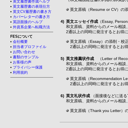
•
英文履歴書作成ヘルプ
•
英文履歴書の表現仕方
英文原稿（Resume or CV）
•
英文CV履歴書の書き方
•
カバーレターの書き方
4)
英文エッセイ作成
（Essay, Pers
•
英語面接のヘルプ
和文原稿、資料からのメール相談
•
外資系企業へ転職方法
2通以上の同時に発注するとお得
FESについて
英文原稿（Essay）の添削・校正
•
会社概要
2通以上の同時に発注するとお得
•
担当者プロファイル
•
お問い合わせ
•
書類のサンプル
5)
英文推薦状作成
（Letter of Re
•
お客様の声
和文原稿、資料からのメール相談
•
プライバシー保護
2通以上の同時に発注するとお得
•
利用規約
英文原稿（Recommendation 
2通以上の同時に発注するとお得
6)
英文礼状作成
（面接後などに送るThan
和文原稿、資料からのメール相談
英文原稿（Thank you Lett