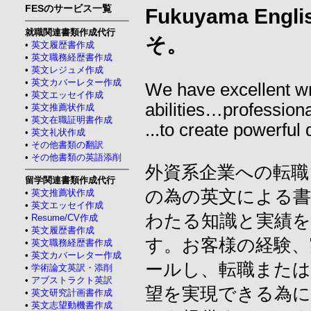
FESのサービス一覧
Fukuyama Engl
就職関連書類作成代行
そ。
•
英文履歴書作成
•
英文職務経歴書作成
•
英文レジュメ作成
•
英文カバーレター作成
We have excellent wr
•
英文エッセイ作成
abilities…professio
•
英文推薦状作成
•
英文在職証明書作成
...to create powerfu
•
英文礼状作成
•
その他書類の翻訳
•
その他書類の英語添削
外資系企業への転職
留学関連書類作成代行
の為の英文による
•
英文推薦状作成
•
英文エッセイ作成
わたる知識と実績
•
Resume/CV作成
•
英文履歴書作成
す。お客様の経験、
•
英文職務経歴書作成
•
英文カバーレター作成
ールし、転職また
•
学術論文英訳・添削
•
アブストラクト英訳
望を実現できる為
•
英文研究計画書作成
•
英文志望動機書作成