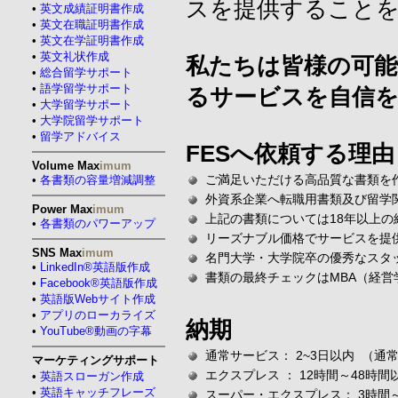
スを提供すること
•
英文成績証明書作成
•
英文在職証明書作成
•
英文在学証明書作成
•
英文礼状作成
私たちは皆様の可
•
総合留学サポート
•
語学留学サポート
るサービスを自信
•
大学留学サポート
•
大学院留学サポート
•
留学アドバイス
FESへ依頼する理
Volume Max
imum
ご満足いただける高品質な書類を
•
各書類の容量増減調整
外資系企業へ転職用書類及び留学
Power Max
imum
上記の書類については18年以上
•
各書類のパワーアップ
リーズナブル価格でサービスを提
SNS Max
imum
名門大学・大学院卒の優秀なスタ
•
LinkedIn®英語版作成
書類の最終チェックはMBA（経
•
Facebook®英語版作成
•
英語版Webサイト作成
•
アプリのローカライズ
納期
•
YouTube®動画の字幕
通常サービス： 2~3日以内 （
マーケティングサポート
エクスプレス ： 12時間～48時
•
英語スローガン作成
•
英語キャッチフレーズ
スーパー・エクスプレス： 3時間